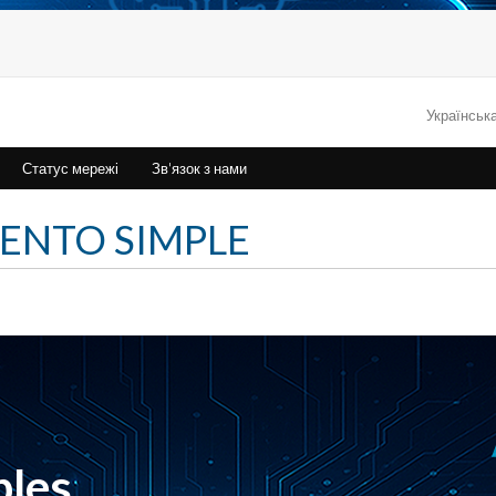
Українськ
Статус мережі
Зв'язок з нами
IENTO SIMPLE
bles