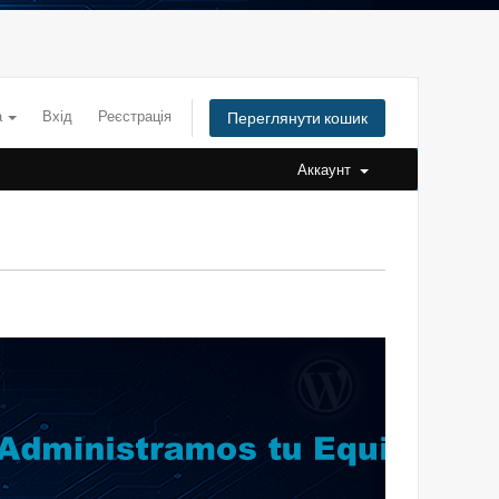
а
Вхід
Реєстрація
Переглянути кошик
Аккаунт