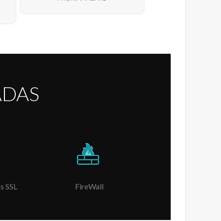
ADAS
s SSL
FireWall