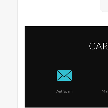
CAR
AntiSpam
Mal