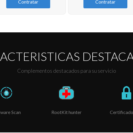
Contratar
Contratar
ACTERISTICAS DESTAC
Complementos destacados para su servicio
ware Scan
RootKit hunter
Certificado