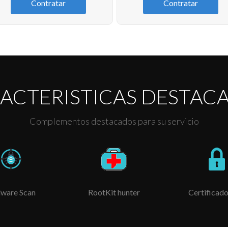
Contratar
Contratar
ACTERISTICAS DESTAC
Complementos destacados para su servicio
ware Scan
RootKit hunter
Certificado