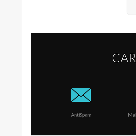
CAR
AntiSpam
Mal