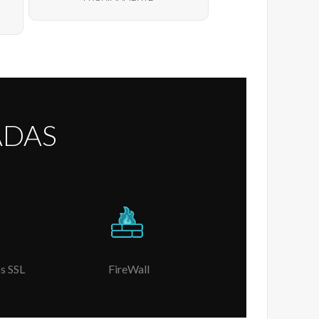
ADAS
s SSL
FireWall