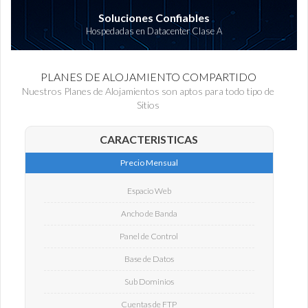
Soluciones Confiables
Hospedadas en Datacenter Clase A
PLANES DE ALOJAMIENTO COMPARTIDO
Nuestros Planes de Alojamientos son aptos para todo tipo de
Sitios
CARACTERISTICAS
Precio Mensual
Espacio Web
Ancho de Banda
Panel de Control
Base de Datos
Sub Dominios
Cuentas de FTP