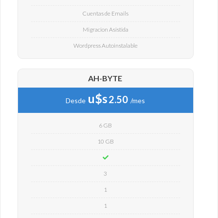
Cuentas de Emails
Migracion Asistida
Wordpress Autoinstalable
AH-BYTE
u$s
2.50
Desde
/mes
6 GB
10 GB
3
1
1