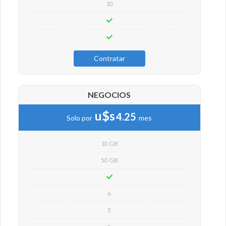
10
Contratar
NEGOCIOS
u$s
4.25
Solo por
mes
10 GB
50 GB
6
5