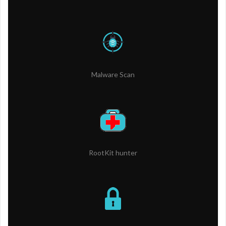
Malware Scan
RootKit hunter