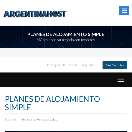
PLANES DE ALOJAMIENTO SIMPLE
MComience su negocio con nosotros
Português
Entrar
Registar
Ver Carrinho
Altern
naveg
PLANES DE ALOJAMIENTO
SIMPLE
Suporte
Soluciones Personalizadas