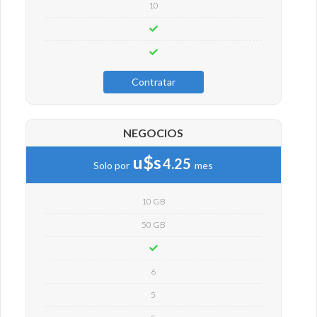
10
Contratar
NEGOCIOS
u$s
4.25
Solo por
mes
10 GB
50 GB
6
5