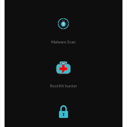
Malware Scan
RootKit hunter