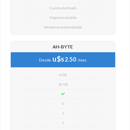
Cuentas de Emails
Migracion Asistida
Wordpress Autoinstalable
AH-BYTE
u$s
2.50
Desde
/mes
6 GB
10 GB
3
1
1