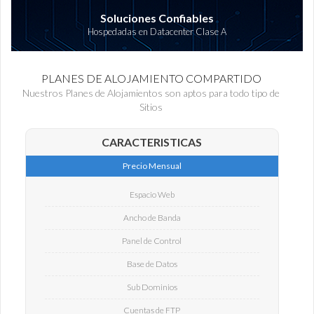
Soluciones Confiables
Hospedadas en Datacenter Clase A
PLANES DE ALOJAMIENTO COMPARTIDO
Nuestros Planes de Alojamientos son aptos para todo tipo de
Sitios
CARACTERISTICAS
Precio Mensual
Espacio Web
Ancho de Banda
Panel de Control
Base de Datos
Sub Dominios
Cuentas de FTP