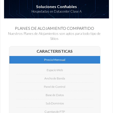
Soluciones Confiables
Hospedadas en Datacenter Clase A
PLANES DE ALOJAMIENTO COMPARTIDO
Nuestros Planes de Alojamientos son aptos para todo tipo de
Sitios
CARACTERISTICAS
Precio Mensual
Espacio Web
Ancho de Banda
Panel de Control
Base de Datos
Sub Dominios
Cuentas de FTP