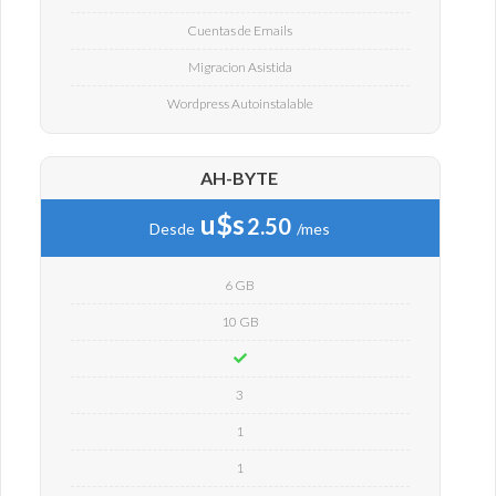
Cuentas de Emails
Migracion Asistida
Wordpress Autoinstalable
AH-BYTE
u$s
2.50
Desde
/mes
6 GB
10 GB
3
1
1