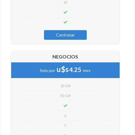
10
Contratar
NEGOCIOS
u$s
4.25
Solo por
mes
10 GB
50 GB
6
5