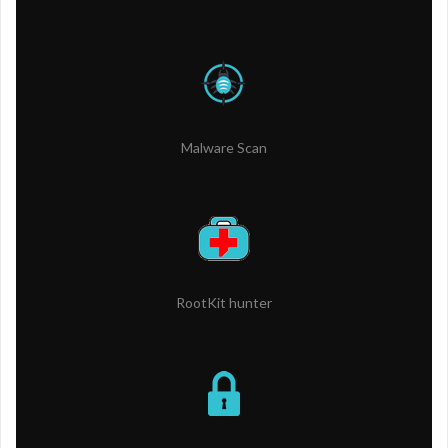
Malware Scan
RootKit hunter