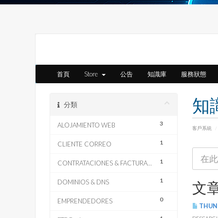
首頁
Store
公告
知識庫
服務狀態
知
分類
3
ALOJAMIENTO WEB
客戶系統
1
CLIENTE CORREO
1
CONTRATACIONES & FACTURACION
1
DOMINIOS & DNS
文
0
EMPRENDEDORES
THUN
DESCARGUE 