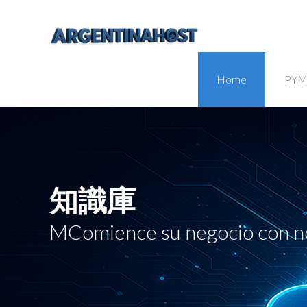
Home
PYM
知識庫
MComience su negocio con n