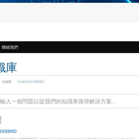
聯絡我們
識庫
知識庫
CLIENTE CORREO
章
DERBIRD
DESDE LA WEB OFICIAL : https://www.thunderbird.net/es-ES/ Thunderbird es un cliente de...