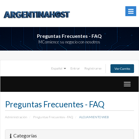
Preguntas Frecuentes - FAQ
MComience su negocio con nosotros
Español
Entrar
Registrarse
Ver Carrito
Altern
Naveg
Preguntas Frecuentes - FAQ
Administración
Preguntas Frecuentes - FAQ
ALOJAMIENTO WEB
Categorías