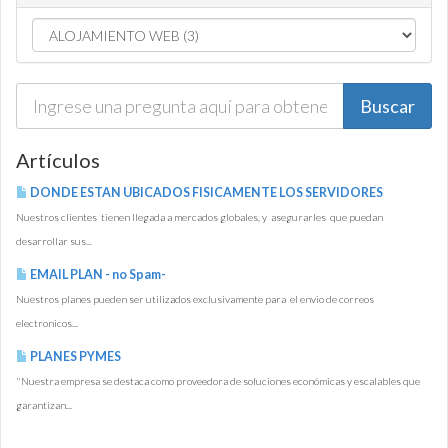
Artículos
DONDE ESTAN UBICADOS FISICAMENTE LOS SERVIDORES
Nuestros clientes tienen llegada a mercados globales, y asegurarles que puedan
desarrollar sus...
EMAIL PLAN - no Spam-
Nuestros planes pueden ser utilizados exclusivamente para el envio de correos
electronicos...
PLANES PYMES
"Nuestra empresa se destaca como proveedora de soluciones económicas y escalables que
garantizan...