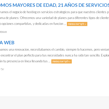
OMOS MAYORES DE EDAD, 21 AÑOS DE SERVICIO
amos el negocio de hosting en servicios estrategicos para que nuestros clientes p
ma de planes: Ofrecemos una variedad de planes para diferentes tipos de client
o opciones compartidas, y dedicadas en funcion ...
לקריאה נוספת »
אוגוסט 2023
A WEB
amos una renovacion, necesitabamos el cambio, siempre lo hacemos, pero veniam
 encontrar el plan perfecto para tus necesidades nunca ha sido tan sencillo. Explor
n tu presencia en línea llevando tus ...
לקריאה נוספת »
23 יולי 2023