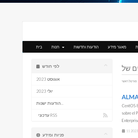
ת
מאגר מידע
הודעות וחדשות
חנות
בית
לפי חודש
אוגוסט 2023
פורטל ראשי
יולי 2023
ALMAL
הודעות ישנות...
CentOS 8 
sobre el 
עדכוני RSS
Enterpris
פניות ומידע