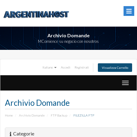
Archivio Domande
MComience su negocio con nosotros
Italiano
Accedi
Registrati
Visualizza Carrello
Attiva
Naviga
Archivio Domande
Home
Archivio Domande
FTP Backup
FILEZILLA FTP
Categorie