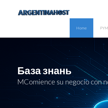
Home
PYM
База знань
MComience su negocio con n