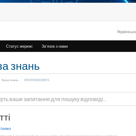
Українськ
Статус мережі
Зв'язок з нами
за знань
База знань
REVENDEDORES
тті
ciones
siderando la transición desde su proveedor actual hacia nuestros servicios, permítanos...