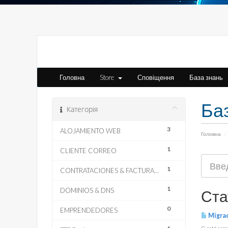
Головна
Store
Сповіщення
База знань
Ба
Категорія
3
ALOJAMIENTO WEB
Головна
1
CLIENTE CORREO
1
CONTRATACIONES & FACTURACION
1
DOMINIOS & DNS
Ста
0
EMPRENDEDORES
Migra
Si está con