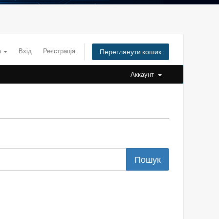
а
Вхід
Реєстрація
Переглянути кошик
Аккаунт